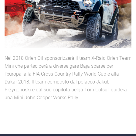
Nel 2018 Orlen Oil sponsorizzerà il team X-Raid Orlen Team
Mini che parteciperà a diverse gare Baja sparse per
l'europa, alla FIA Cross Country Rally World Cup e alla
Dakar 2018. Il team composto dal polacco Jakub
Przygonoski e dal suo copilota belga Tom Colsul, guiderà
una Mini John Cooper Works Rally.