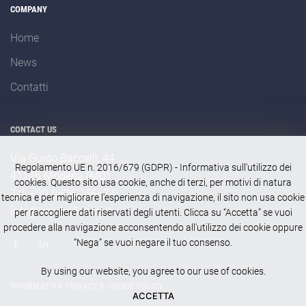
COMPANY
Home
News
Contatti
CONTACT US
Via Guido Baccelli, 44
Regolamento UE n. 2016/679 (GDPR) - Informativa sull'utilizzo dei
41126 Modena (MO)
cookies. Questo sito usa cookie, anche di terzi, per motivi di natura
Tel. +39 0536 256674
tecnica e per migliorare l'esperienza di navigazione, il sito non usa cookie
info@imlubrificanti.it
per raccogliere dati riservati degli utenti. Clicca su “Accetta” se vuoi
procedere alla navigazione acconsentendo all'utilizzo dei cookie oppure
“Nega” se vuoi negare il tuo consenso.
By using our website, you agree to our use of cookies.
INFORMATIVA PRIVACY & COOKIE POLICY
ACCETTA