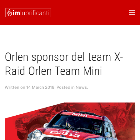
Skip to main content
Orlen sponsor del team X-
Raid Orlen Team Mini
Written on
14 March 2018
. Posted in
News
.