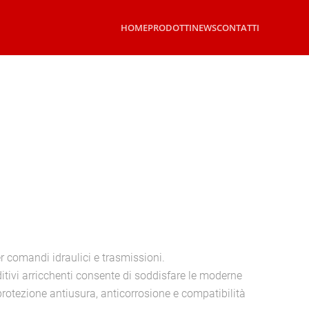
HOME
PRODOTTI
NEWS
CONTATTI
r comandi idraulici e trasmissioni.
tivi arricchenti consente di soddisfare le moderne
 protezione antiusura, anticorrosione e compatibilità