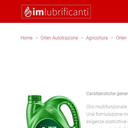
Skip to main content
Home
Orlen Autotrazione
Agricoltura
Orlen
Caratteristiche gener
Olio multifunzionale
Una formulazione mod
esigenze costruttive 