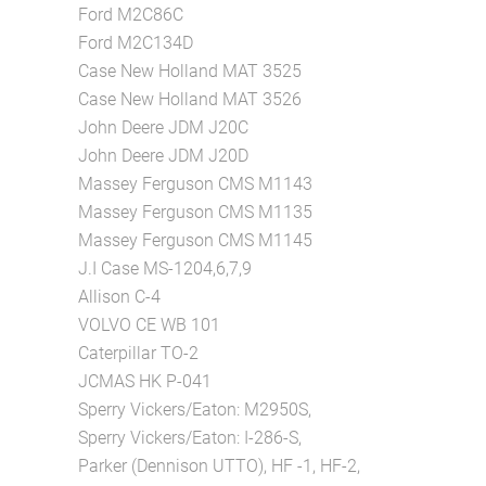
Ford M2C86C
Ford M2C134D
Case New Holland MAT 3525
Case New Holland MAT 3526
John Deere JDM J20C
John Deere JDM J20D
Massey Ferguson CMS M1143
Massey Ferguson CMS M1135
Massey Ferguson CMS M1145
J.I Case MS-1204,6,7,9
Allison C-4
VOLVO CE WB 101
Caterpillar TO-2
JCMAS HK P-041
Sperry Vickers/Eaton: M2950S,
Sperry Vickers/Eaton: I-286-S,
Parker (Dennison UTTO), HF -1, HF-2,