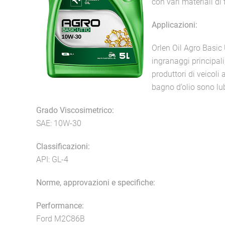
con vari materiali di 
Applicazioni:
Orlen Oil Agro Basic 
ingranaggi principali
produttori di veicoli 
bagno d’olio sono lub
Grado Viscosimetrico:
SAE: 10W-30
Classificazioni:
API: GL-4
Norme, approvazioni e specifiche:
Performance:
Ford M2C86B