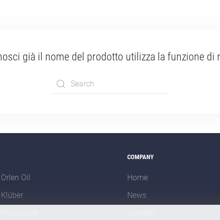
osci già il nome del prodotto utilizza la funzione di 
Type 2 or more
characters for
results.
COMPANY
 Orlen Oil
Home
 Klüber
News
 Pulsarlube
Contatti