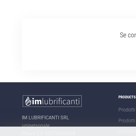
Se con
PRODUCTS
Prodotti
IM LUBRIFICANTI SRL
Prodotti
unipersonale
Prodotti
P.Iva e C.F. 03779660368