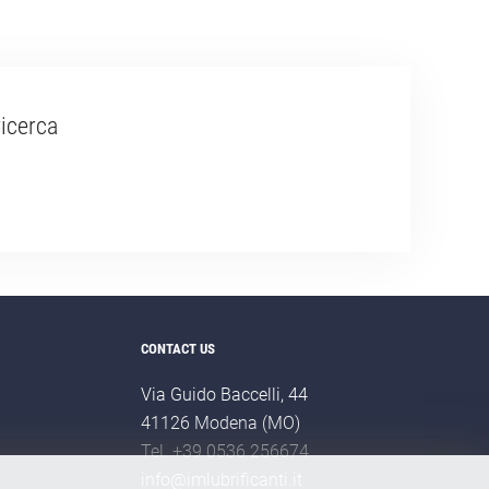
ricerca
CONTACT US
Via Guido Baccelli, 44
41126 Modena (MO)
Tel. +39 0536 256674
info@imlubrificanti.it