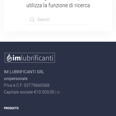
utilizza la funzione di ricerca
Type 2 or more
characters for
results.
IM LUBRIFICANTI SRL
unipersonale
P.Iva e C.F. 03779660368
Capitale sociale €10.000,00 i.v.
PRODUCTS