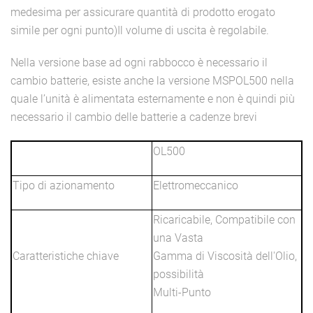
medesima per assicurare quantità di prodotto erogato
simile per ogni punto)Il volume di uscita è regolabile.
Nella versione base ad ogni rabbocco è necessario il
cambio batterie, esiste anche la versione MSPOL500 nella
quale l’unità è alimentata esternamente e non è quindi più
necessario il cambio delle batterie a cadenze brevi
OL500
Tipo di azionamento
Elettromeccanico
Ricaricabile, Compatibile con
una Vasta
Caratteristiche chiave
Gamma di Viscosità dell'Olio,
possibilità
Multi-Punto