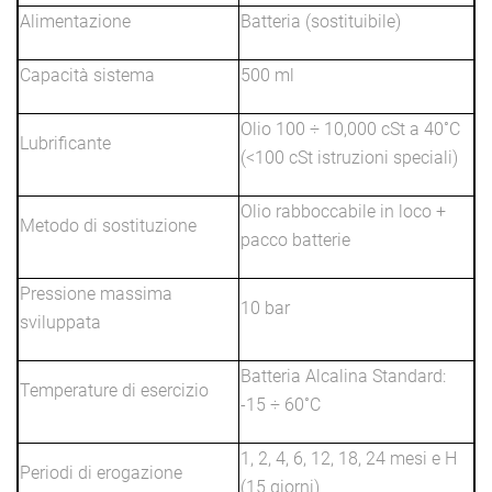
Alimentazione
Batteria (sostituibile)
Capacità sistema
500 ml
Olio 100 ÷ 10,000 cSt a 40˚C
Lubrificante
(<100 cSt istruzioni speciali)
Olio rabboccabile in loco +
Metodo di sostituzione
pacco batterie
Pressione massima
10 bar
sviluppata
Batteria Alcalina Standard:
Temperature di esercizio
-15 ÷ 60˚C
1, 2, 4, 6, 12, 18, 24 mesi e H
Periodi di erogazione
(15 giorni)