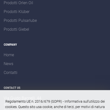
Prodotti Orlen Oil
Prodotti Klüber
Prodotti Pulsarlube
Prodotti Giebel
COMPANY
Home
News
Contatti
CONTACT US
Via Guido Baccelli, 44
Regolamento UE n. 2016/679 (GDPR) - Informativa sull'utilizzo dei
41126 Modena (MO)
cookies. Questo sito usa cookie, anche di terzi, per motivi di natura