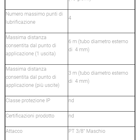
Numero massimo punti di
4
lubrificazione
Massima distanza
6 m (tubo diametro esterno
consentita dal punto di
di 4 mm)
applicazione (1 uscita)
Massima distanza
3 m (tubo diametro esterno
consentita dal punto di
di 4 mm)
applicazione (più uscite)
Classe protezione IP
nd
Certificazioni prodotto
nd
Attacco
PT 3/8" Maschio