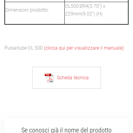
OL500:Ø94(3.70") x
Dimensioni prodotto:
229mm(9.02") (H)
Pulsarlube OL 500
(clicca qui per visualizzare il manuale)
Scheda tecnica
Se conosci già il nome del prodotto