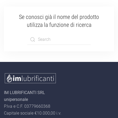
Se conosci già il nome del prodotto
utilizza la funzione di ricerca
Type 2 or more
characters for
results.
IM LUBRIFICANTI SRL
unipersonale
P.Iva e C.F. 03779660368
Capitale sociale €10.000,00 i.v.