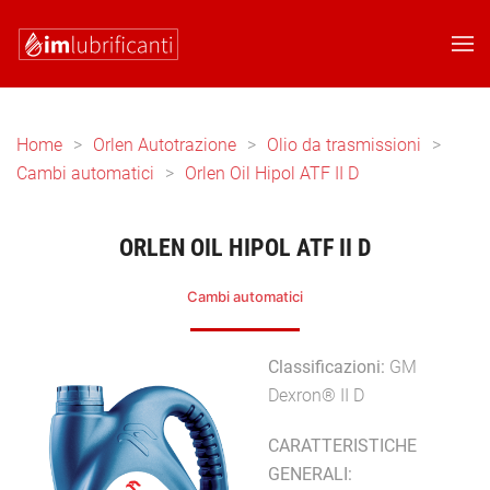
Skip to main content
Home
Orlen Autotrazione
Olio da trasmissioni
Cambi automatici
Orlen Oil Hipol ATF II D
ORLEN OIL HIPOL ATF II D
Cambi automatici
Classificazioni:
GM
Dexron® II D
CARATTERISTICHE
GENERALI: