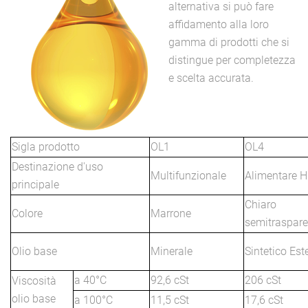
alternativa si può fare
affidamento alla loro
gamma di prodotti che si
distingue per completezza
e scelta accurata.
Sigla prodotto
OL1
OL4
Destinazione d'uso
Multifunzionale
Alimentare 
principale
Chiaro
Colore
Marrone
semitraspare
Olio base
Minerale
Sintetico Est
a 40°C
92,6 cSt
206 cSt
Viscosità
olio base
a 100°C
11,5 cSt
17,6 cSt