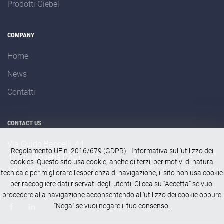
Prodotti Giebel
COMPANY
Home
News
Contatti
CONTACT US
Via Guido Baccelli, 44
Regolamento UE n. 2016/679 (GDPR) - Informativa sull'utilizzo dei
41126 Modena (MO)
cookies. Questo sito usa cookie, anche di terzi, per motivi di natura
Tel. +39 0536 256674
tecnica e per migliorare l'esperienza di navigazione, il sito non usa cookie
info@imlubrificanti.it
per raccogliere dati riservati degli utenti. Clicca su “Accetta” se vuoi
procedere alla navigazione acconsentendo all'utilizzo dei cookie oppure
“Nega” se vuoi negare il tuo consenso.