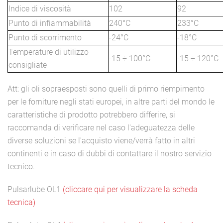
Indice di viscosità
102
92
Punto di infiammabilità
240°C
233°C
Punto di scorrimento
-24°C
-18°C
Temperature di utilizzo
-15 ÷ 100°C
-15 ÷ 120°C
consigliate
Att: gli oli sopraesposti sono quelli di primo riempimento
per le forniture negli stati europei, in altre parti del mondo le
caratteristiche di prodotto potrebbero differire, si
raccomanda di verificare nel caso l'adeguatezza delle
diverse soluzioni se l'acquisto viene/verrà fatto in altri
continenti e in caso di dubbi di contattare il nostro servizio
tecnico.
Pulsarlube OL1
(cliccare qui per visualizzare la scheda
tecnica)