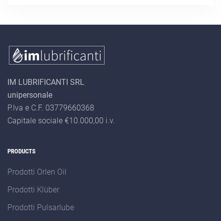
characters for
results.
IM LUBRIFICANTI SRL
unipersonale
P.Iva e C.F. 03779660368
Capitale sociale €10.000,00 i.v.
PRODUCTS
Prodotti Orlen Oil
Prodotti Klüber
Prodotti Pulsarlube