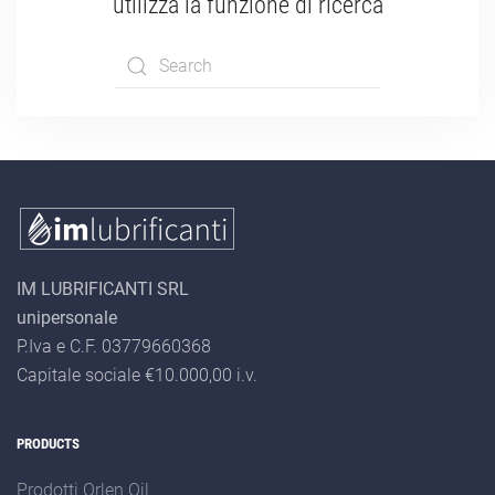
utilizza la funzione di ricerca
Type 2 or more
characters for
results.
IM LUBRIFICANTI SRL
unipersonale
P.Iva e C.F. 03779660368
Capitale sociale €10.000,00 i.v.
PRODUCTS
Prodotti Orlen Oil