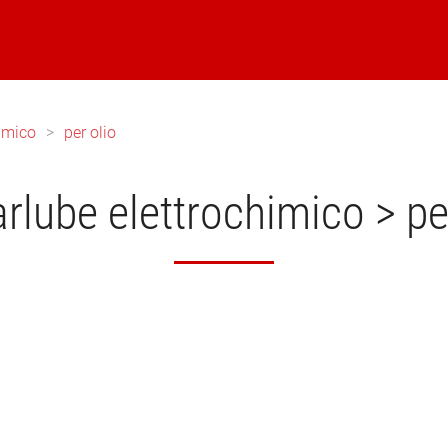
himico
per olio
rlube elettrochimico > pe