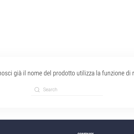
osci già il nome del prodotto utilizza la funzione di 
Type 2 or more
characters for
results.