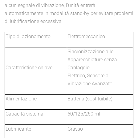
alcun segnale di vibrazione, l'unità entrerà
automaticamente in modalità stand-by per evitare problemi
di lubrificazione eccessiva.
Tipo di azionamento
Elettromeccanico
Sincronizzazione alle
Apparecchiature senza
Caratteristiche chiave
Cablaggio
Elettrico, Sensore di
Vibrazione Avanzato
Alimentazione
Batteria (sostituibile)
Capacità sistema
60/125/250 ml
Lubrificante
Grasso