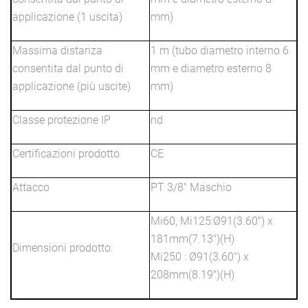
applicazione (1 uscita)
mm)
Massima distanza
1 m (tubo diametro interno 6
consentita dal punto di
mm e diametro esterno 8
applicazione (più uscite)
mm)
Classe protezione IP
nd
Certificazioni prodotto
CE
Attacco
PT 3/8" Maschio
Mi60, Mi125:Ø91(3.60") x
181mm(7.13")(H)
Dimensioni prodotto:
Mi250 : Ø91(3.60") x
208mm(8.19")(H)