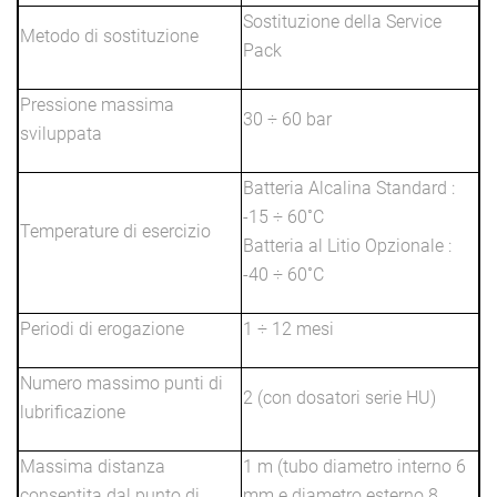
Sostituzione della Service
Metodo di sostituzione
Pack
Pressione massima
30 ÷ 60 bar
sviluppata
Batteria Alcalina Standard :
-15 ÷ 60˚C
Temperature di esercizio
Batteria al Litio Opzionale :
-40 ÷ 60˚C
Periodi di erogazione
1 ÷ 12 mesi
Numero massimo punti di
2 (con dosatori serie HU)
lubrificazione
Massima distanza
1 m (tubo diametro interno 6
consentita dal punto di
mm e diametro esterno 8