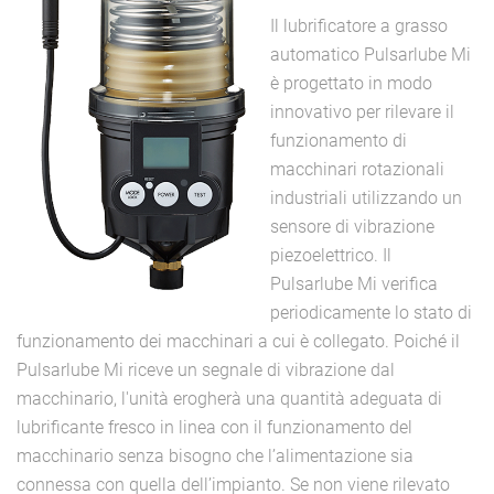
Il lubrificatore a grasso
automatico Pulsarlube Mi
è progettato in modo
innovativo per rilevare il
funzionamento di
macchinari rotazionali
industriali utilizzando un
sensore di vibrazione
piezoelettrico. Il
Pulsarlube Mi verifica
periodicamente lo stato di
funzionamento dei macchinari a cui è collegato. Poiché il
Pulsarlube Mi riceve un segnale di vibrazione dal
macchinario, l'unità erogherà una quantità adeguata di
lubrificante fresco in linea con il funzionamento del
macchinario senza bisogno che l’alimentazione sia
connessa con quella dell’impianto. Se non viene rilevato